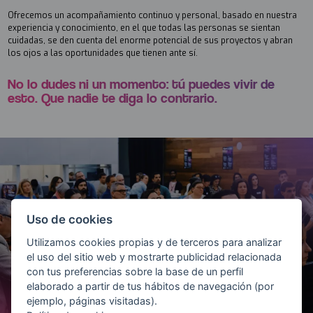
Ofrecemos un acompañamiento continuo y personal, basado en nuestra
experiencia y conocimiento, en el que todas las personas se sientan
cuidadas, se den cuenta del enorme potencial de sus proyectos y abran
los ojos a las oportunidades que tienen ante sí.
No lo dudes ni un momento: tú puedes vivir de
esto. Que nadie te diga lo contrario.
Uso de cookies
Utilizamos cookies propias y de terceros para analizar
el uso del sitio web y mostrarte publicidad relacionada
con tus preferencias sobre la base de un perfil
elaborado a partir de tus hábitos de navegación (por
ejemplo, páginas visitadas).