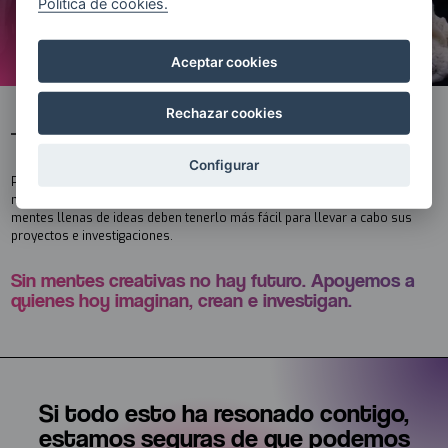
Política de cookies.
Aceptar cookies
Rechazar cookies
Por qué lo hacemos
Configurar
Porque las mentes creativas mueven el mundo y lo convierten en un lugar
mejor: más innovador y también más humano y bello. Así que, esas
mentes llenas de ideas deben tenerlo más fácil para llevar a cabo sus
proyectos e investigaciones.
Sin mentes creativas no hay futuro. Apoyemos a
quienes hoy imaginan, crean e investigan.
Si todo esto ha resonado contigo,
estamos seguras de que podemos