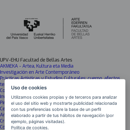
UPV-EHU Facultad de Bellas Artes
AKMEKA - Artea, Kultura eta Media
Investigación en Arte Contemporáneo
Prácticas Artísticas y Estudios Culturales: cuerpo, afectos,
territorio
Uso de cookies
Conservación y Exhibición de Arte Contemporáneo (CYXAC)
Investigación y Creación en Arte
Utilizamos cookies propias y de terceros para analizar
Pintura
el uso del sitio web y mostrarte publicidad relacionada
Cerámica: Arte y Función
con tus preferencias sobre la base de un perfil
Arte Contemporáneo Tecnológico y Performativo ACTP
elaborado a partir de tus hábitos de navegación (por
Creación y Diseño
ejemplo, páginas visitadas).
Conservación y Restauración de Bienes Culturales
Política de cookies.