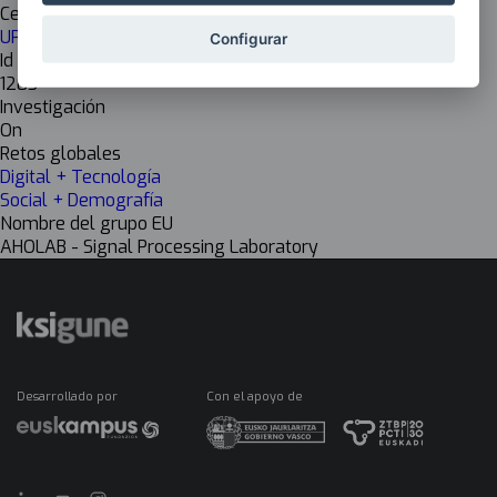
Centro de investigación
UPV EHU Ingeniería
Configurar
Id Inkesta
1203
Investigación
On
Retos globales
Digital + Tecnología
Social + Demografía
Nombre del grupo EU
AHOLAB - Signal Processing Laboratory
Desarrollado por
Con el apoyo de