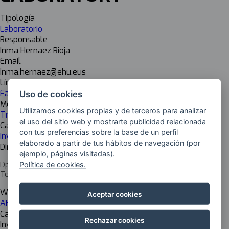
Tipología
Laboratorio
Responsable
Inma Hernaez Rioja
Email
inma.hernaez@ehu.eus
Líneas de investigación
Fabricación digital + Digitalización + Tecnología aplicada
Uso de cookies
Mejoras / Ámbito
Utilizamos cookies propias y de terceros para analizar
Transversal en ICCs
el uso del sitio web y mostrarte publicidad relacionada
Cadena de valor
con tus preferencias sobre la base de un perfil
Investigadoras
elaborado a partir de tus hábitos de navegación (por
Dirección del centro
ejemplo, páginas visitadas).
Dpto. Ingeniería de Comunicaciones. Edificio I. Plaza Ingeniero
Política de cookies.
Torres Quevedo 1, 48013 Bilbao, Bizkaia
Web del centro
Aceptar cookies
AHOLAB
Cargo del responsable
Rechazar cookies
Investigador Principal Grupo de investigación