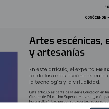
R
Ma
M
CONÓCENOS
ES
Artes escénicas, 
y artesanías
En este artículo, el experto
Fern
rol de las artes escénicas en 
la tecnología y la virtualidad.
Este artículo es parte de la serie Educación en l
Cluster de Educación Superior e Investigación par
Forum 2024. Las personas expertas, autoras de lo
“Educación en las ICCs” coordinado por KSIgune.