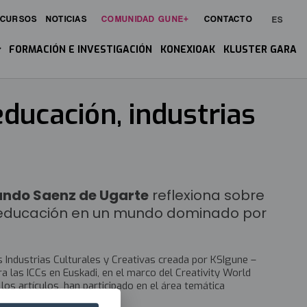
ECURSOS
NOTICIAS
COMUNIDAD GUNE+
CONTACTO
ES
in
enu
FORMACIÓN E INVESTIGACIÓN
KONEXIOAK
KLUSTER GARA
educación, industrias
ando Saenz de Ugarte
reflexiona sobre
la educación en un mundo dominado por
as Industrias Culturales y Creativas creada por KSIgune –
a las ICCs en Euskadi, en el marco del Creativity World
s artículos, han participado en el área temática