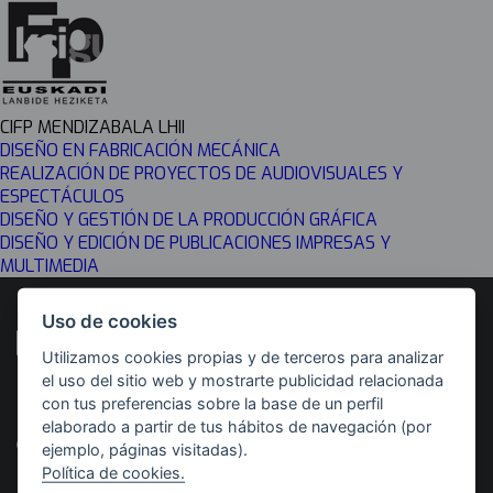
CIFP MENDIZABALA LHII
DISEÑO EN FABRICACIÓN MECÁNICA
REALIZACIÓN DE PROYECTOS DE AUDIOVISUALES Y
ESPECTÁCULOS
DISEÑO Y GESTIÓN DE LA PRODUCCIÓN GRÁFICA
DISEÑO Y EDICIÓN DE PUBLICACIONES IMPRESAS Y
MULTIMEDIA
Uso de cookies
Utilizamos cookies propias y de terceros para analizar
el uso del sitio web y mostrarte publicidad relacionada
con tus preferencias sobre la base de un perfil
Desarrollado por
Con el apoyo de
elaborado a partir de tus hábitos de navegación (por
ejemplo, páginas visitadas).
Política de cookies.