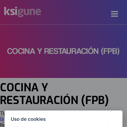
COCINA Y RESTAURACIÓN (FPB)
COCINA Y
RESTAURACIÓN (FPB)
Tipología
Uso de cookies
Grado Superior (FP)
Responsable