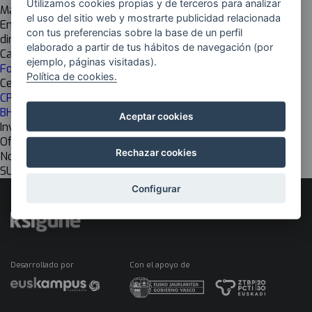
Utilizamos cookies propias y de terceros para analizar
Maria Antonia Garcia
el uso del sitio web y mostrarte publicidad relacionada
Email
con tus preferencias sobre la base de un perfil
direccion@apmendibil.eus
elaborado a partir de tus hábitos de navegación (por
Cadena de valor
ejemplo, páginas visitadas).
Formación
Política de cookies.
Centro de investigación
CPES CENTRO FORMACIÓN MENDIBIL FORMAZIO ZENTROA
BHIP
Aceptar cookies
Investigación
Off
Rechazar cookies
Nombre del grupo EU
SUKALDARITZA ETA JATETXE ARLOA (OLH)
Configurar
Desarrollado por
Con el apoyo de