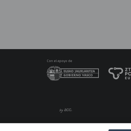
R
Ma
M
CONÓCENOS
ES
Con el apoyo de