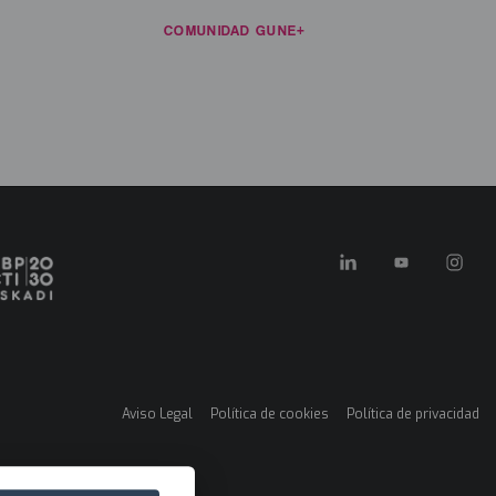
ECURSOS
NOTICIAS
COMUNIDAD GUNE+
CONTACTO
ES
in
enu
FORMACIÓN E INVESTIGACIÓN
KONEXIOAK
KLUSTER GARA
Aviso Legal
Política de cookies
Política de privacidad
Menú
legales