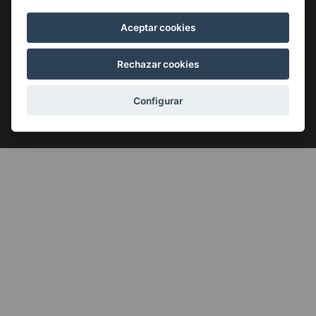
Aceptar cookies
©2026 KSIGUNE. Todos los derechos reservados
Rechazar cookies
Aviso Legal
Política de cookies
Política de privacidad
Menú
legales
Configurar