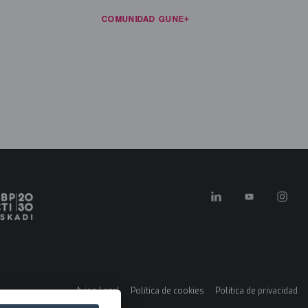
ECURSOS
NOTICIAS
COMUNIDAD GUNE+
CONTACTO
ES
in
enu
FORMACIÓN E INVESTIGACIÓN
KONEXIOAK
KLUSTER GARA
Aviso Legal
Política de cookies
Política de privacidad
Menú