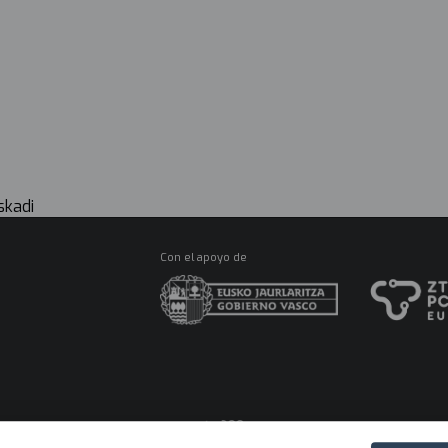
R
Ma
M
CONÓCENOS
ES
skadi
Con el apoyo de