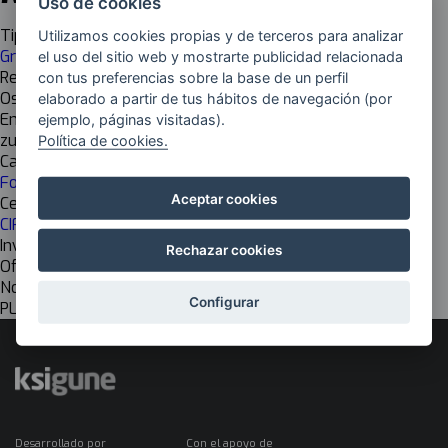
Uso de cookies
Tipología
Utilizamos cookies propias y de terceros para analizar
Grado Superior (FP)
el uso del sitio web y mostrarte publicidad relacionada
Responsable
con tus preferencias sobre la base de un perfil
Oskar Gisasola Burgos
elaborado a partir de tus hábitos de navegación (por
Email
ejemplo, páginas visitadas).
zuzendaria@uni.eus
Política de cookies.
Cadena de valor
Formación
Aceptar cookies
Centro de investigación
CIFP UNI EIBAR-ERMUA LHII
Investigación
Rechazar cookies
Off
Nombre del grupo EU
Configurar
PLATAFORMA ANITZEKO APLIKAZIOEN GARAPENA
Desarrollado por
Con el apoyo de