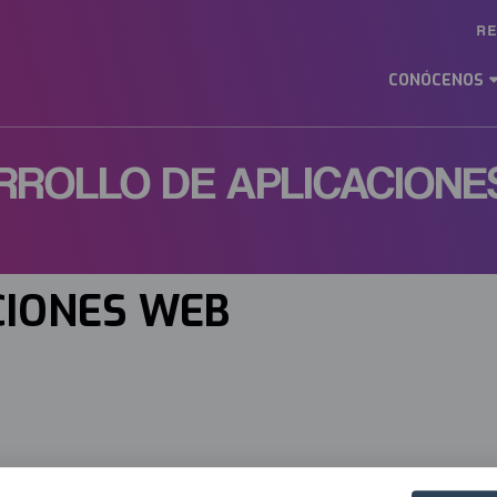
R
Ma
M
CONÓCENOS
ES
RROLLO DE APLICACIONE
CIONES WEB