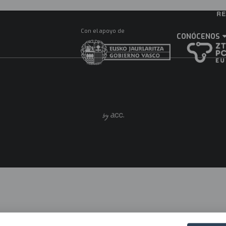
R
Ma
Con el apoyo de
M
CONÓCENOS
ES