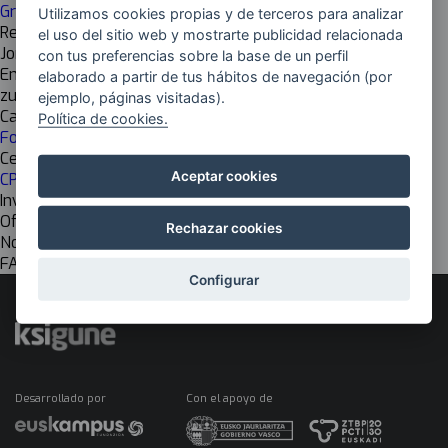
Grado Superior (FP)
Utilizamos cookies propias y de terceros para analizar
Responsable
el uso del sitio web y mostrarte publicidad relacionada
Jon Intxaurraga
con tus preferencias sobre la base de un perfil
Email
elaborado a partir de tus hábitos de navegación (por
zuzendaria@oteitzalp.org
ejemplo, páginas visitadas).
Cadena de valor
Política de cookies.
Formación
Centro de investigación
Aceptar cookies
CPIFP OTEITZA LIZEO POLITEKNIKOA LHIPI
Investigación
Off
Rechazar cookies
Nombre del grupo EU
FABRIKAZIO MEKANIKOKO DISEINUA
Configurar
Desarrollado por
Con el apoyo de