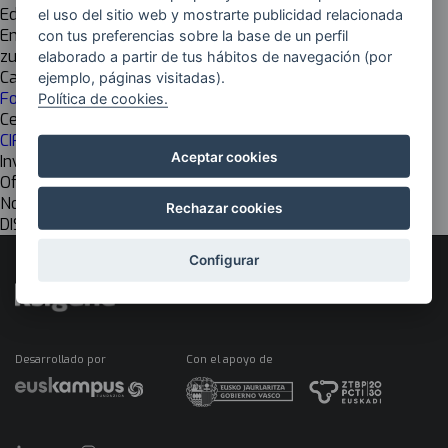
Eduardo Sudupe Soraluze
el uso del sitio web y mostrarte publicidad relacionada
Email
con tus preferencias sobre la base de un perfil
zuzendaria@izarraitz.eus
elaborado a partir de tus hábitos de navegación (por
Cadena de valor
ejemplo, páginas visitadas).
Formación
Política de cookies.
Centro de investigación
CIFP IZARRAITZ LANBIDE HEZIKETA LHII
Aceptar cookies
Investigación
Off
Nombre del grupo EU
Rechazar cookies
DISEINUA ETA ALTZARI-HORNIKUNTZA
Configurar
Desarrollado por
Con el apoyo de