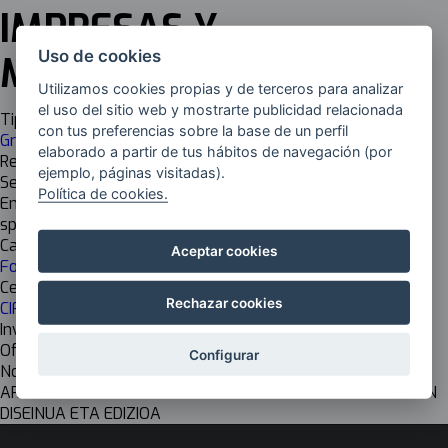
IMPRESAS Y
Uso de cookies
MULTIMEDIA
Utilizamos cookies propias y de terceros para analizar
el uso del sitio web y mostrarte publicidad relacionada
Tipología
con tus preferencias sobre la base de un perfil
Grado Superior (FP)
elaborado a partir de tus hábitos de navegación (por
Responsable
ejemplo, páginas visitadas).
Sergio Perosanz
Política de cookies.
Email
sperosanz@atxuri.net
Cadena de valor
Aceptar cookies
Formación
Centro de investigación
Rechazar cookies
CIFP EMILIO CAMPUZANO LHII
Investigación
Off
Configurar
Nombre del grupo EU
ARGITALPEN INPRIMATUEN ETA MULTIMEDIA ARGITALPENEN
DISEINUA ETA EDIZIOA