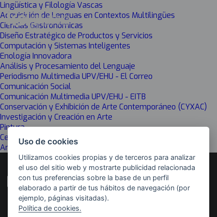
Lingüística y Filología Vascas
Adquisición de Lenguas en Contextos Multilingües
Ciencias Gastronómicas
Diseño Estratégico de Productos y Servicios
Computación y Sistemas Inteligentes
Enología Innovadora
Análisis y Procesamiento del Lenguaje
Periodismo Multimedia UPV/EHU - El Correo
Comunicación Social
Comunicación Multimedia UPV/EHU - EITB
Conservación y Exhibición de Arte Contemporáneo (CYXAC)
Investigación y Creación en Arte
Pintura
Cerámica: Arte y Función
Uso de cookies
Arte Contemporáneo Tecnológico y Performativo ACTP
Utilizamos cookies propias y de terceros para analizar
el uso del sitio web y mostrarte publicidad relacionada
con tus preferencias sobre la base de un perfil
elaborado a partir de tus hábitos de navegación (por
ejemplo, páginas visitadas).
Política de cookies.
Desarrollado por
Con el apoyo de