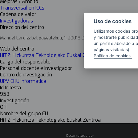
Mejoras / Ámbito
Transversal en ICCs
Cadena de valor
Investigadoras
Uso de cookies
Dirección del centro
Utilizamos cookies pro
y mostrarte publicidad
Manuel Lardizabal pasealekua, 1, 20018 Donostia-San Sebastian, G
un perfil elaborado a 
Web del centro
páginas visitadas).
HiTZ: Hizkuntza Teknologiako Euskal Zentroa
Política de cookies.
Cargo del responsable
Personal docente e investigador
Centro de investigación
UPV EHU Informática
Id Inkesta
958
Investigación
Off
Nombre del grupo EU
HiTZ: Hizkuntza Teknologiako Euskal Zentroa
Desarrollado por