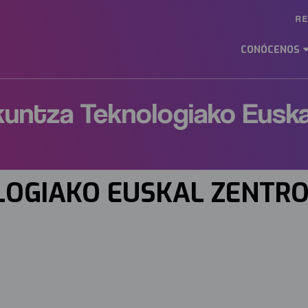
R
Ma
M
CONÓCENOS
ES
zkuntza Teknologiako Euska
OLOGIAKO EUSKAL ZENTR