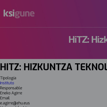
Menú
mapas
HiTZ: Hi
HITZ: HIZKUNTZA TEKN
Tipología
Instituto
Responsable
Eneko Agirre
Email
e.agirre@ehu.eus