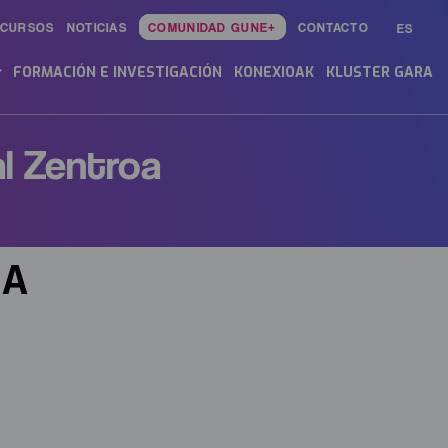
ECURSOS
NOTICIAS
COMUNIDAD GUNE+
CONTACTO
ES
in
enu
FORMACIÓN E INVESTIGACIÓN
KONEXIOAK
KLUSTER GARA
l Zentroa
OA