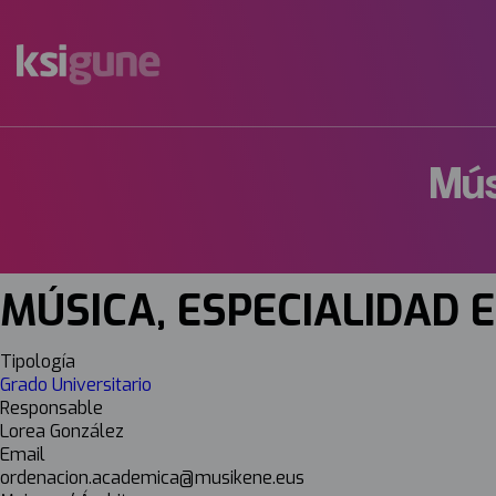
Menú
mapas
Mús
MÚSICA, ESPECIALIDAD 
Tipología
Grado Universitario
Responsable
Lorea González
Email
ordenacion.academica@musikene.eus