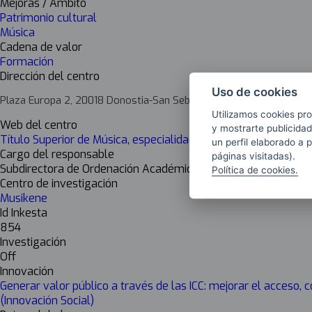
Mejoras / Ámbito
Patrimonio cultural
Música
Cadena de valor
Formación
Dirección del centro
Uso de cookies
Plaza Europa 2, 20018 Donostia-San Sebastián, Gipuzkoa
Utilizamos cookies pro
Web del centro
y mostrarte publicidad
Título Superior de Música, especialidad en Dirección
un perfil elaborado a 
Cargo del responsable
páginas visitadas).
Subdirectora de Ordenación Académica
Política de cookies.
Centro de investigación
Musikene
Id Inkesta
854
Investigación
Off
Innovación
Generar valor público a través de las ICC: mejorar el acceso,
(Innovación Social)