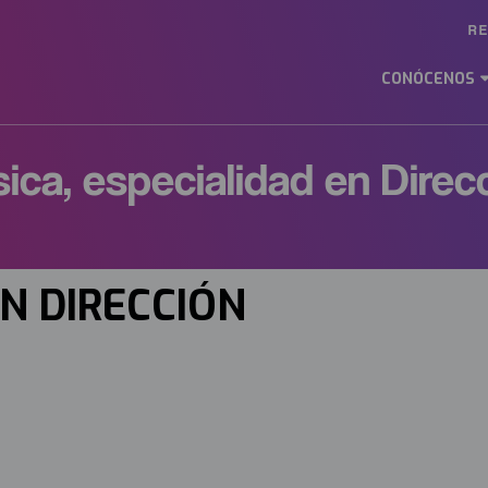
R
Ma
M
CONÓCENOS
ES
ica, especialidad en Direc
EN DIRECCIÓN