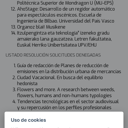
Politécnica Superior de Mondragon U (MU-EPS)
AhoStage: Desarrollo de un regidor automático
para espectáculos escénicos. Escuela de
Ingeniería de Bilbao. Universidad del País Vasco
Organoz blai! Musikene
Itzulpengintza eta teknologia” izeneko gradu
amaierako lana gauzatzea. Letren fakultatea,
Euskal Herriko Unibertsitatea UPV/EHU
LISTADO RESOLUCIÓN SOLICITUDES DENEGADAS
Guía de redacción de Planes de reducción de
emisiones en la distribución urbana de mercancías
Ciudad Vacacional. En busca del equilibrio
hedonista
Flowers and more. A research between weeds,
flowers, humans and non-humans typologies
Tendencias tecnológicas en el sector audiovisual
y su repercusión en los perfiles profesionales
Las entidades solicitantes disponen de diez días naturales a
Uso de cookies
partir de la publicación de esta resolución para presentar