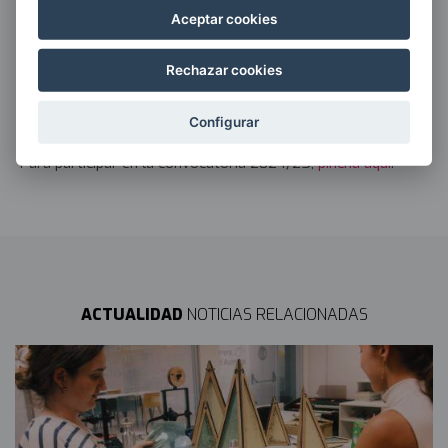
del proyecto Open3DBio.
Aceptar cookies
---
Rechazar cookies
Más información
Para conocer todos los proyectos de KSIgune Conexiones
Configurar
2023/24 visita la sección de
Conexiones
.
Para participar en la convocatoria 2024/25,
pincha aquí
.
ACTUALIDAD
NOTICIAS RELACIONADAS