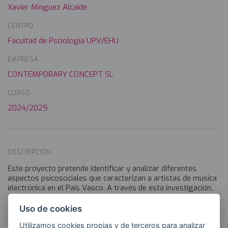
Xavier Minguez Alcaide
CENTRO
Facultad de Psciología UPV/EHU
EMPRESA
CONTEMPORARY CONCEPT SL
CURSO
2024/2025
DESCRIPCIÓN
Este proyecto pretende identificar y analizar diferentes
aspectos psicosociales que caracterizan a artistas de música
electrónica en el País Vasco. A través de esta investigación,
se busca comprender mejor los desafíos emocionales,
sociales y laborales a los que se expone a estas artistas, las
Uso de cookies
claves de su identidad artística, sus necesidades, valores y
Utilizamos cookies propias y de terceros para analizar
creencias, además de los riesgos psicosociales asociados a