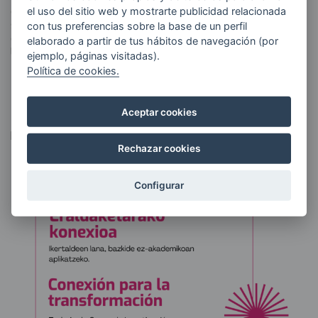
esta actitud. Con el conocimiento aportado se pretende, no
el uso del sitio web y mostrarte publicidad relacionada
sólo comprender la realidad, sino plantear posibles
con tus preferencias sobre la base de un perfil
estrategias para desarrollar el potencial artístico y mitigar
elaborado a partir de tus hábitos de navegación (por
los riesgos psicosociales.
ejemplo, páginas visitadas).
Política de cookies.
>> Volver al apartado de Proyectos
Aceptar cookies
Imagen
Rechazar cookies
Configurar