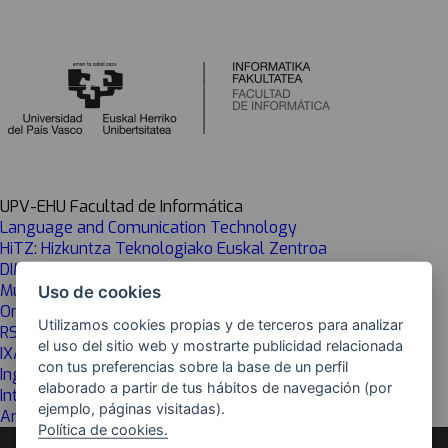
UPV-EHU Facultad de Informática
Language and Comunication Technology
HiTZ: Hizkuntza Teknologiako Euskal Zentroa
DIMAROVE
Music Informatics Group
Uso de cookies
Onekin
Utilizamos cookies propias y de terceros para analizar
RSAIT
el uso del sitio web y mostrarte publicidad relacionada
IXA
con tus preferencias sobre la base de un perfil
Ingeniería Informática
elaborado a partir de tus hábitos de navegación (por
Inteligencia Artificial
ejemplo, páginas visitadas).
Análisis y Procesamiento del Lenguaje
Política de cookies.