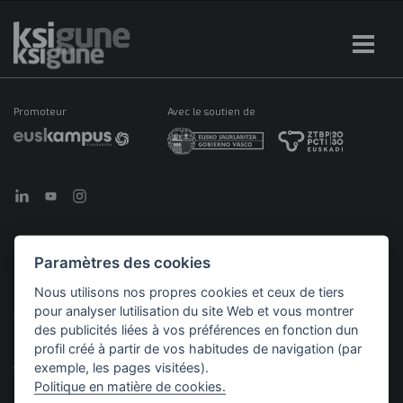
Promoteur
Avec le soutien de
Paramètres des cookies
©2026 KSIGUNE. Tous droits réservés
Nous utilisons nos propres cookies et ceux de tiers
pour analyser lutilisation du site Web et vous montrer
Mentions
Politique en matière de
Politique de
Menú
légales
cookies
confidentialité
des publicités liées à vos préférences en fonction dun
legales
profil créé à partir de vos habitudes de navigation (par
exemple, les pages visitées).
Politique en matière de cookies.