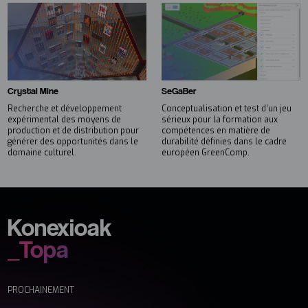
SeGaBer
Crystal Mine
Conceptualisation et test d’un jeu
Recherche et développement
sérieux pour la formation aux
expérimental des moyens de
compétences en matière de
production et de distribution pour
durabilité définies dans le cadre
générer des opportunités dans le
européen GreenComp.
domaine culturel.
Konexioak
_Topa
PROCHAINEMENT