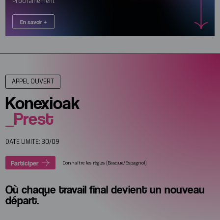
Prochainement
En savoir +
APPEL OUVERT
Konexioak
_Prest
DATE LIMITE: 30/09
Participer
Connaître les règles [Basque/Espagnol]
Où chaque travail final devient un nouveau
départ.