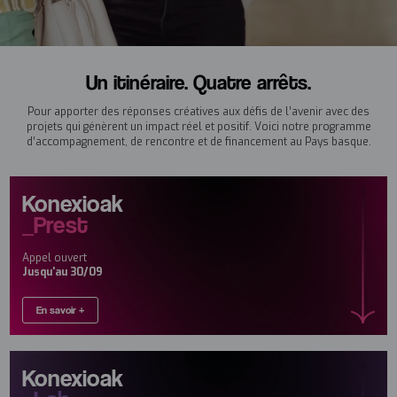
Un itinéraire. Quatre arrêts.
Pour apporter des réponses créatives aux défis de l’avenir avec des
projets qui génèrent un impact réel et positif. Voici notre programme
d’accompagnement, de rencontre et de financement au Pays basque.
Konexioak
_Prest
Appel ouvert
Jusqu'au 30/09
En savoir +
Konexioak