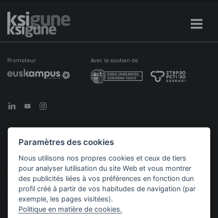
Promoteur
Avec le soutien de
Paramètres des cookies
©2026 KSIGUNE. Tous droits réservés
Nous utilisons nos propres cookies et ceux de tiers
pour analyser lutilisation du site Web et vous montrer
Mentions
Politique en matière de
Politique de
Menú
légales
cookies
confidentialité
des publicités liées à vos préférences en fonction dun
legales
profil créé à partir de vos habitudes de navigation (par
exemple, les pages visitées).
Politique en matière de cookies.