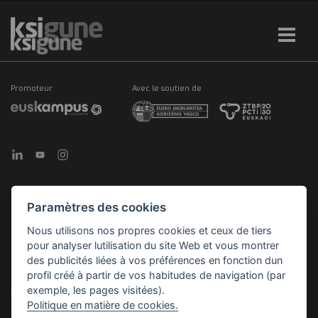
Promoteur
Avec le soutien de
Paramètres des cookies
©2026 KSIGUNE. Tous droits réservés
Nous utilisons nos propres cookies et ceux de tiers
pour analyser lutilisation du site Web et vous montrer
Mentions
Politique en matière de
Politique de
Menú
légales
cookies
confidentialité
des publicités liées à vos préférences en fonction dun
legales
profil créé à partir de vos habitudes de navigation (par
exemple, les pages visitées).
Politique en matière de cookies.