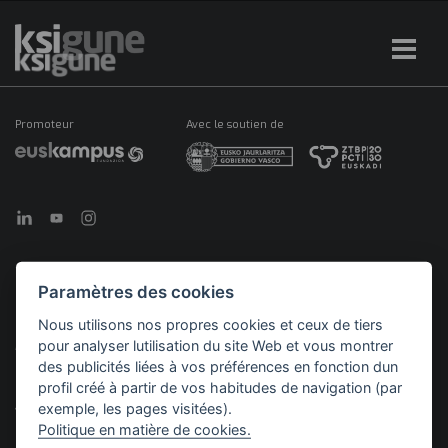
Promoteur
Avec le soutien de
Paramètres des cookies
©2026 KSIGUNE. Tous droits réservés
Nous utilisons nos propres cookies et ceux de tiers
pour analyser lutilisation du site Web et vous montrer
Mentions
Politique en matière de
Politique de
Menú
légales
cookies
confidentialité
des publicités liées à vos préférences en fonction dun
legales
profil créé à partir de vos habitudes de navigation (par
exemple, les pages visitées).
Politique en matière de cookies.