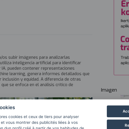
a/os subir imágenes para analizarlas
za inteligencia artificial para identificar
r IA, pueden contener representaciones
hine learning, genera informes detallados que
nclusión y equidad. A diferencia de otras
ue se enfoca en el análisis crítico de
Imagen
ookies
Acc
pres cookies et ceux de tiers pour analyser
b et vous montrer des publicités liées à vos
Re
n dun profil créé à partir de vos habitudes de