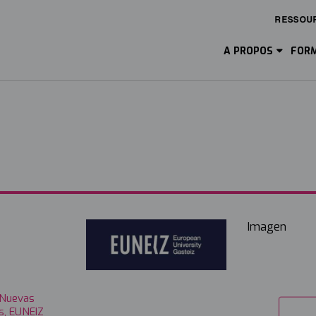
RESSOU
Main
Menu
A PROPOS
FORM
ES
Image
Imagen
 Nuevas
s, EUNEIZ