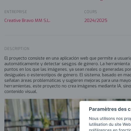
ENTREPRISE
COURS
Creative Bravo MM S.L.
2024/2025
DESCRIPTION
El proyecto consiste en una aplicación web que permite a usuari
automáticamente y detectar sesgos de género. La herramienta utili
puntos en los que las imágenes, ya sean reales o generadas po
desiguales o estereotipos de género. El sistema, basado en mac
señalan áreas problemáticas y sugieren mejoras para una mayor i
herramientas, este proyecto no crea imágenes mediante IA, sino q
contenido visual.
Paramètres des c
Nous utilisons nos pro
lutilisation du site We
préférences en fonctio