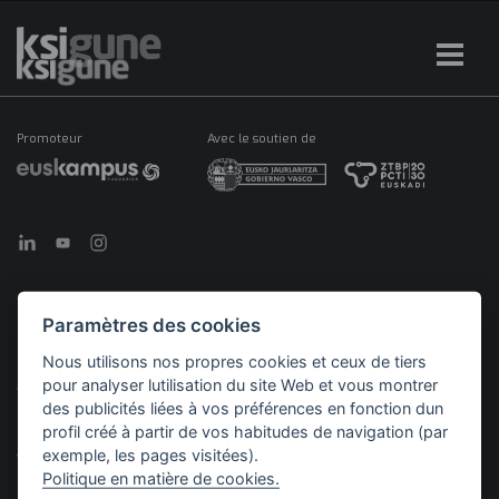
Promoteur
Avec le soutien de
Paramètres des cookies
©2026 KSIGUNE. Tous droits réservés
Nous utilisons nos propres cookies et ceux de tiers
pour analyser lutilisation du site Web et vous montrer
Mentions
Politique en matière de
Politique de
Menú
légales
cookies
confidentialité
des publicités liées à vos préférences en fonction dun
legales
profil créé à partir de vos habitudes de navigation (par
exemple, les pages visitées).
Politique en matière de cookies.