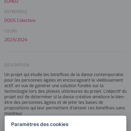
EUNEIZ
ENTREPRISE
DOOS Colectivo
COURS
2023/2024
DESCRIPTION
Un projet qui étudie les bénéfices de la danse contemporaine
pour les personnes âgées en encourageant le vieillissement
actif, en vue de générer une solution fondée sur la
technologie lors des phases ultérieures du projet. L’objectif du
projet est de déterminer si la danse créative améliore le bien-
être des personnes âgées et de jeter les bases de
propositions qui leur permettent d’obtenir ces bénéfices sans
moniteur.
Ce projet comporte deux phases. La première mesurera
Paramètres des cookies
l’impact physique et psychosocial de la pratique de la danse