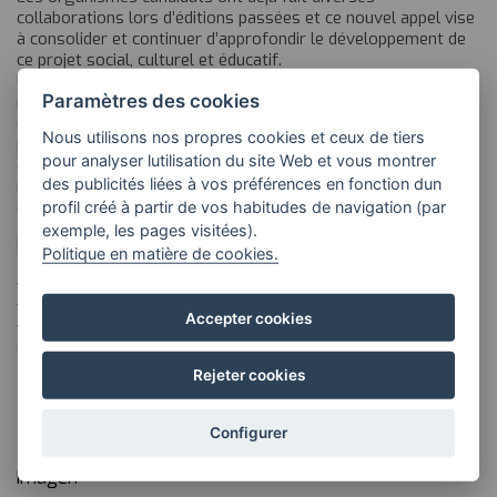
collaborations lors d’éditions passées et ce nouvel appel vise
à consolider et continuer d’approfondir le développement de
ce projet social, culturel et éducatif.
Les ateliers Invisible Beauty ont une structure qui combine la
Paramètres des cookies
représentation en direct de morceaux de musique et de danse
et la réalisation de séquences de mouvements et d’exercices
Nous utilisons nos propres cookies et ceux de tiers
physiques liés à certains des objets intégrés dans les
pour analyser lutilisation du site Web et vous montrer
chorégraphies proposées – verres, balles, ballons, bâtons,
des publicités liées à vos préférences en fonction dun
instruments à percussion, blocs de bois/liège, coussins,
cordes…
profil créé à partir de vos habitudes de navigation (par
exemple, les pages visitées).
Le projet sera développé en trois phases :
Politique en matière de cookies.
- Une première présentation de l’initiative aux étudiants.
- Le processus de conception des réunions.
Accepter cookies
- La réalisation de deux rencontres avec des personnes
atteintes de la maladie d’Alzheimer.
Rejeter cookies
>> Retour à la section Projets
Configurer
Imagen