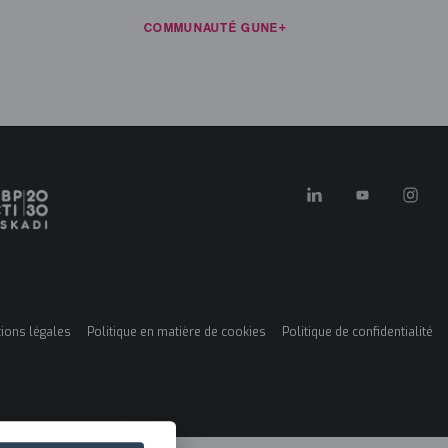
RCES
NOUVELLES
COMMUNAUTÉ GUNE+
CONTACT
FR
ATION ET RECHERCHE
KONEXIOAK
NOUS SOMMES CLUSTER
ions légales
Politique en matière de cookies
Politique de confidentialité
ú
es