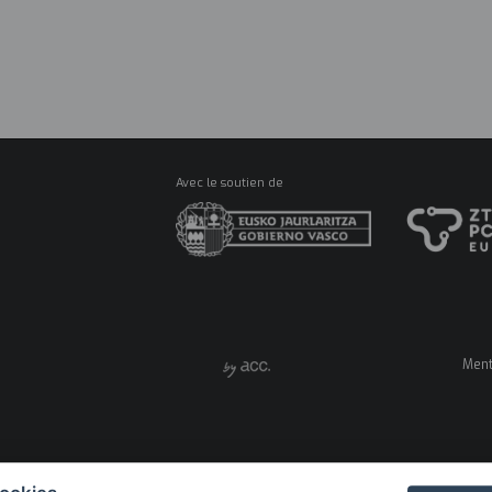
RESSOU
Main
Menu
A PROPOS
FORM
ES
Avec le soutien de
Ment
Men
legal