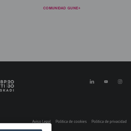
ECURSOS
NOTICIAS
COMUNIDAD GUNE+
CONTACTO
ES
in
enu
FORMACIÓN E INVESTIGACIÓN
KONEXIOAK
KLUSTER GARA
Aviso Legal
Política de cookies
Política de privacidad
Menú