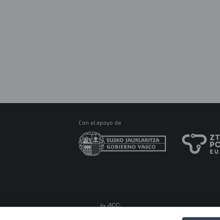
R
Ma
M
CONÓCENOS
ES
Con el apoyo de