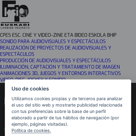
CPES ESC. CINE Y VIDEO-ZINE ETA BIDEO ESKOLA BHIP
SONIDO PARA AUDIOVISUALES Y ESPECTÁCULOS
REALIZACIÓN DE PROYECTOS DE AUDIOVISUALES Y
ESPECTÁCULOS
PRODUCCIÓN DE AUDIOVISUALES Y ESPECTÁCULOS
ILUMINACIÓN, CAPTACIÓN Y TRATAMIENTO DE IMAGEN
ANIMACIONES 3D, JUEGOS Y ENTORNOS INTERACTIVOS
VIDEO, DISC-JOCKEY Y SONIDO
Uso de cookies
Utilizamos cookies propias y de terceros para analizar
el uso del sitio web y mostrarte publicidad relacionada
con tus preferencias sobre la base de un perfil
elaborado a partir de tus hábitos de navegación (por
Desarrollado por
Con el apoyo de
ejemplo, páginas visitadas).
Política de cookies.