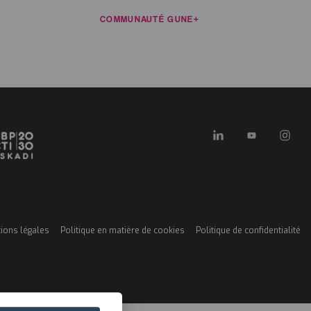
RCES
NOUVELLES
COMMUNAUTÉ GUNE+
CONTACT
FR
ATION ET RECHERCHE
KONEXIOAK
NOUS SOMMES CLUSTER
ions légales
Politique en matière de cookies
Politique de confidentialité
ú
es