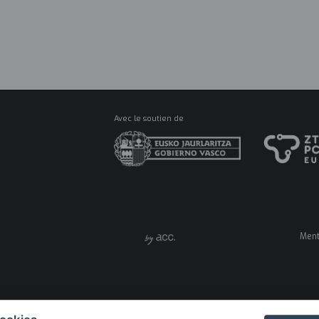
RESSOU
Main
Menu
A PROPOS
FORM
ES
Avec le soutien de
Ment
Men
legal