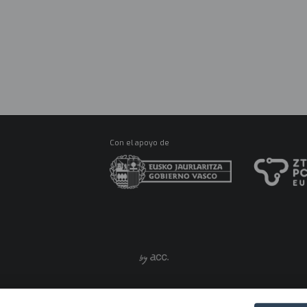
R
Ma
M
CONÓCENOS
ES
Con el apoyo de