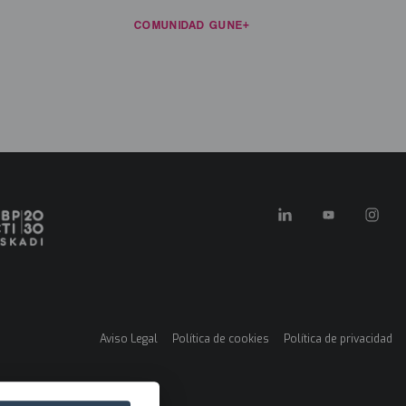
ECURSOS
NOTICIAS
COMUNIDAD GUNE+
CONTACTO
ES
in
enu
FORMACIÓN E INVESTIGACIÓN
KONEXIOAK
KLUSTER GARA
Aviso Legal
Política de cookies
Política de privacidad
Menú
legales