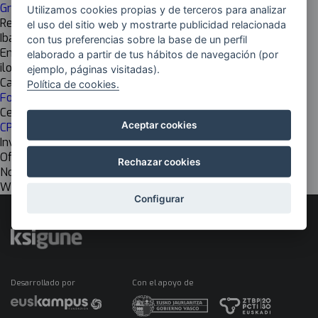
Grado Superior (FP)
Utilizamos cookies propias y de terceros para analizar
Responsable
el uso del sitio web y mostrarte publicidad relacionada
Iban López de Ugarte
con tus preferencias sobre la base de un perfil
Email
elaborado a partir de tus hábitos de navegación (por
ilopez@centrosanluis.com
ejemplo, páginas visitadas).
Cadena de valor
Política de cookies.
Formación
Centro de investigación
Aceptar cookies
CPES SAN LUIS BHIP
Investigación
Off
Rechazar cookies
Nombre del grupo EU
WEB APLIKAZIOEN GARAPENA
Configurar
Desarrollado por
Con el apoyo de