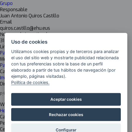
Grupo
Responsable
Juan Antonio Quiros Castillo
Email
quiros.castillo@ehu.eus
Número de investigadores
31
Uso de cookies
Líneas de investigación
Utilizamos cookies propias y de terceros para analizar
Patrimonio Vasco y memoria
el uso del sitio web y mostrarte publicidad relacionada
Mejoras / Ámbito
con tus preferencias sobre la base de un perfil
Patrimonio cultural
elaborado a partir de tus hábitos de navegación (por
Cadena de valor
ejemplo, páginas visitadas).
Investigadoras
Política de cookies.
Dirección del centro
P.º de la Universidad, 5, 01006 Vitoria-Gasteiz, Araba
Aceptar cookies
Web del centro
Heritage and Cultural Landscape
Rechazar cookies
Cargo del responsable
Personal docente e investigador
Centro de investigación
Configurar