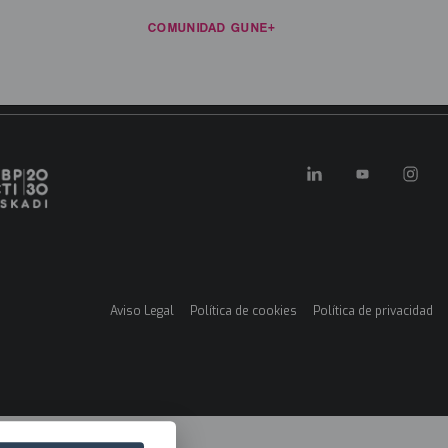
ECURSOS
NOTICIAS
COMUNIDAD GUNE+
CONTACTO
ES
in
enu
FORMACIÓN E INVESTIGACIÓN
KONEXIOAK
KLUSTER GARA
Aviso Legal
Política de cookies
Política de privacidad
Menú
legales