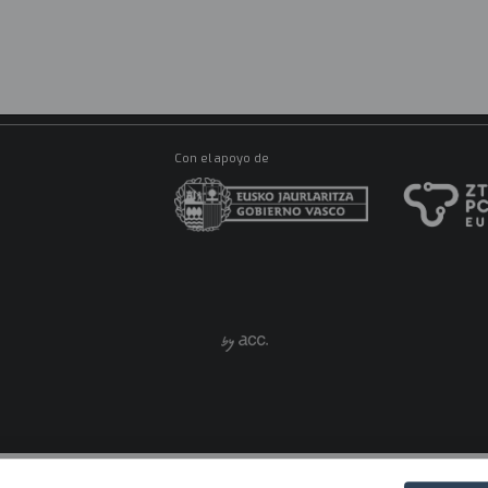
R
Ma
M
CONÓCENOS
ES
Con el apoyo de