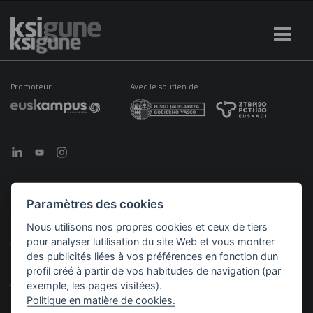
Promoteur
Avec le soutien de
Paramètres des cookies
©2026 KSIGUNE. Tous droits réservés
Nous utilisons nos propres cookies et ceux de tiers
pour analyser lutilisation du site Web et vous montrer
Mentions
Politique en matière de
Politique de
Menú
légales
cookies
confidentialité
des publicités liées à vos préférences en fonction dun
legales
profil créé à partir de vos habitudes de navigation (par
exemple, les pages visitées).
Politique en matière de cookies.