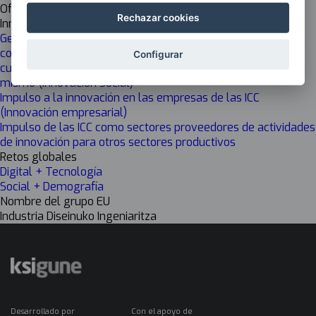
Off
Rechazar cookies
Innovación
Generar valor público a través de las ICC: mejorar el acceso,
comprensión y compromiso con la creación y gestión
Configurar
cultural, así como la transformación social a través del
mismo (Innovación Social)
Impulso a la innovación en las empresas de las ICC
(Innovación empresarial)
Impulso de las ICC como sectores proveedores de actividades
de innovación para otros sectores productivos
Retos globales
Digital + Tecnología
Social + Demografía
Nombre del grupo EU
Industria Diseinuko Ingeniaritza
Desarrollado por
Con el apoyo de