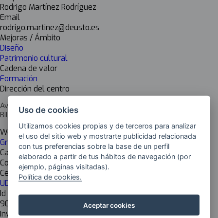
Rodrigo Martínez Rodríguez
Email
rodrigo.martinez@deusto.es
Mejoras / Ámbito
Diseño
Patrimonio cultural
Cadena de valor
Formación
Dirección del centro
Avenida de las Universidades 24
Uso de cookies
Bilbao, Bizkaia
Utilizamos cookies propias y de terceros para analizar
Web del centro
el uso del sitio web y mostrarte publicidad relacionada
Grado en Ingeniería en Diseño Industrial
con tus preferencias sobre la base de un perfil
Cargo del responsable
elaborado a partir de tus hábitos de navegación (por
Coordinador del Grado en Ingeniería en Diseño Industrial
ejemplo, páginas visitadas).
Centro de investigación
Política de cookies.
UD Ingeniería
Id Inkesta
904
Aceptar cookies
Investigación