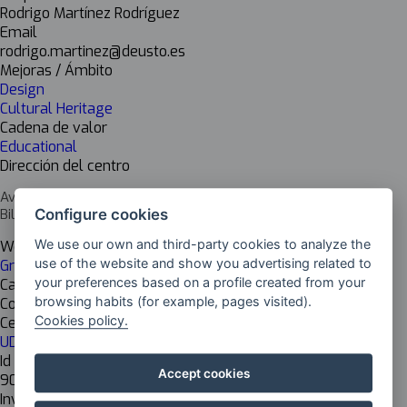
Rodrigo Martínez Rodríguez
Email
rodrigo.martinez@deusto.es
Mejoras / Ámbito
Design
Cultural Heritage
Cadena de valor
Educational
Dirección del centro
Avenida de las Universidades 24
Bilbao, Bizkaia
Configure cookies
We use our own and third-party cookies to analyze the
Web del centro
use of the website and show you advertising related to
Grado en Ingeniería en Diseño Industrial
your preferences based on a profile created from your
Cargo del responsable
browsing habits (for example, pages visited).
Coordinador del Grado en Ingeniería en Diseño Industrial
Cookies policy.
Centro de investigación
UD Ingeniería
Id Inkesta
Accept cookies
904
Investigación