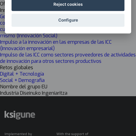
Off
Reject cookies
Innovación
Generar valor público a través de las ICC: mejorar el acceso,
Configure
comprensión y compromiso con la creación y gestión
cultural, así como la transformación social a través del
mismo (Innovación Social)
Impulso a la innovación en las empresas de las ICC
(Innovación empresarial)
Impulso de las ICC como sectores proveedores de actividades
de innovación para otros sectores productivos
Retos globales
Digital + Tecnología
Social + Demografía
Nombre del grupo EU
Industria Diseinuko Ingeniaritza
Implemented by
With the support of