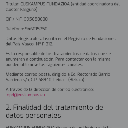
Titular: EUSKAMPUS FUNDAZIOA (entidad coordinadora del
clúster KSIgune)
CIF / NIF: G95658688
Teléfono: 946015750
Datos Registrales: Inscrita en el Registro de Fundaciones
del País Vasco, Nº F-312.
Es la responsable de los tratamientos de datos que se
enumeran a continuación. Para contactar con la misma
pueden utilizarse los siguientes canales:
Mediante correo postal dirigido a Ed. Rectorado Barrio
Sarriena s/n, C.P. 48940, Leioa – (Bizkaia)
A través de la dirección de correo electrónico:
lopd@euskampus.eu
.
2. Finalidad del tratamiento de
datos personales
EUSKAMPUS FUNDAZIOA dispone de un Registro de las