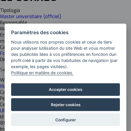
Tipología
Master universitaire (officiel)
Responsable
María José Cantalapiedra
Paramètres des cookies
Email
mariajose.cantalapiedra@ehu.eus
Nous utilisons nos propres cookies et ceux de tiers
Cadena de valor
pour analyser lutilisation du site Web et vous montrer
Formation
des publicités liées à vos préférences en fonction dun
Dirección del centro
profil créé à partir de vos habitudes de navigation (par
exemple, les pages visitées).
Sarriena z/g 48940 Leioa, Bizkaia
Politique en matière de cookies.
Web del centro
Máster en Periodismo Multimedia
Accepter cookies
Cargo del responsable
Personal docente e investigador
Centro de investigación
Rejeter cookies
UPV EHU CCSS+Comunicación
Id Inkesta
Configurer
889
Investigación