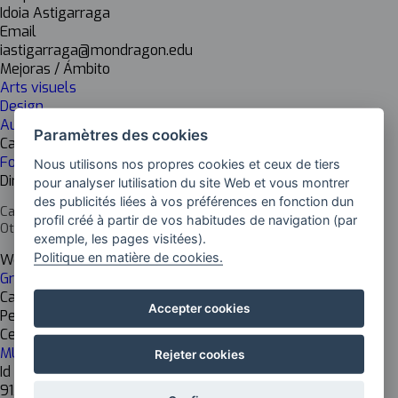
Idoia Astigarraga
Email
iastigarraga@mondragon.edu
Mejoras / Ámbito
Arts visuels
Design
Audiovisuel et multimédia
Paramètres des cookies
Cadena de valor
Formation
Nous utilisons nos propres cookies et ceux de tiers
Dirección del centro
pour analyser lutilisation du site Web et vous montrer
des publicités liées à vos préférences en fonction dun
Campus de Aretxabaleta
profil créé à partir de vos habitudes de navigation (par
Otalora, 31. 20550 Aretxabaleta, Gipuzkoa
exemple, les pages visitées).
Politique en matière de cookies.
Web del centro
Grado en Comunicación audiovisual
Cargo del responsable
Accepter cookies
Personal docente e investigador
Centro de investigación
MU Humanidades+Comu
Rejeter cookies
Id Inkesta
913