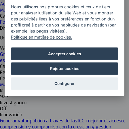
Audiovisuel et multimédia
Nous utilisons nos propres cookies et ceux de tiers
Musique
pour analyser lutilisation du site Web et vous montrer
Cadena de valor
des publicités liées à vos préférences en fonction dun
Formation
profil créé à partir de vos habitudes de navigation (par
Dirección del centro
exemple, les pages visitées).
Politique en matière de cookies.
Uribitarte Kalea, 6, Paseo Uribitarte, 3, 48001 Bilbao, Bizkaia
Web del centro
Grado en Liderazgo, Emprendimiento e Innovación,
Accepter cookies
especializado en arte e indust…
Cargo del responsable
Rejeter cookies
Personal docente e investigador
Centro de investigación
Configurer
MU Empresariales
Id Inkesta
927
Investigación
Off
Innovación
Generar valor público a través de las ICC: mejorar el acceso,
comprensión y compromiso con la creación y gestión