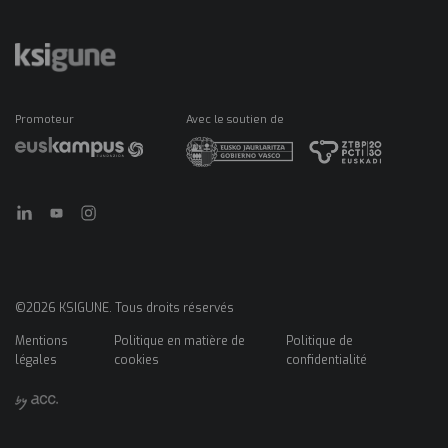
Promoteur
Avec le soutien de
©2026 KSIGUNE. Tous droits réservés
Mentions
Politique en matière de
Politique de
Menú
légales
cookies
confidentialité
legales