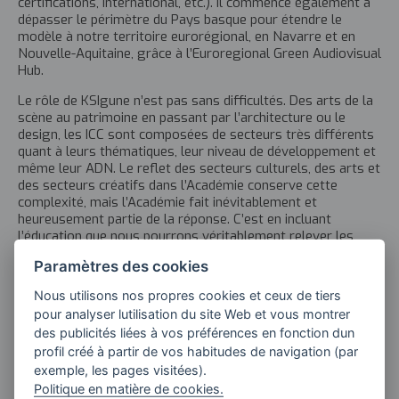
certifications, international, etc.). Il commence également à
dépasser le périmètre du Pays basque pour étendre le
modèle à notre territoire eurorégional, en Navarre et en
Nouvelle-Aquitaine, grâce à l’Euroregional Green Audiovisual
Hub.
Le rôle de KSIgune n’est pas sans difficultés. Des arts de la
scène au patrimoine en passant par l’architecture ou le
design, les ICC sont composées de secteurs très différents
quant à leurs thématiques, leur niveau de développement et
même leur ADN. Le reflet des secteurs culturels, des arts et
des secteurs créatifs dans l’Académie conserve cette
complexité, mais l’Académie fait inévitablement et
heureusement partie de la réponse. C’est en incluant
l’éducation que nous pourrons véritablement relever les
plus grands défis de notre société. L’opportunité est à la
Paramètres des cookies
hauteur du défi.
Nous utilisons nos propres cookies et ceux de tiers
---
pour analyser lutilisation du site Web et vous montrer
des publicités liées à vos préférences en fonction dun
Tribune de Ruth Mayoral, responsable des programmes
d’enseignement supérieur à Euskampus Fundazioa.
profil créé à partir de vos habitudes de navigation (par
Revue Estrategia Empresarial
exemple, les pages visitées).
16/12/2024
Politique en matière de cookies.