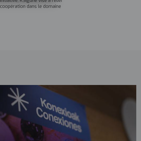
itiative, KSIgune vise à relier
la coopération dans le domaine