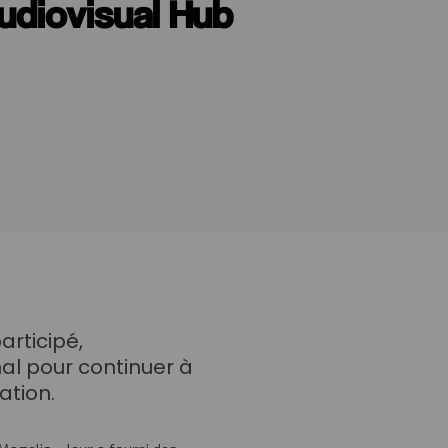
udiovisual Hub
articipé,
l pour continuer à
ation.