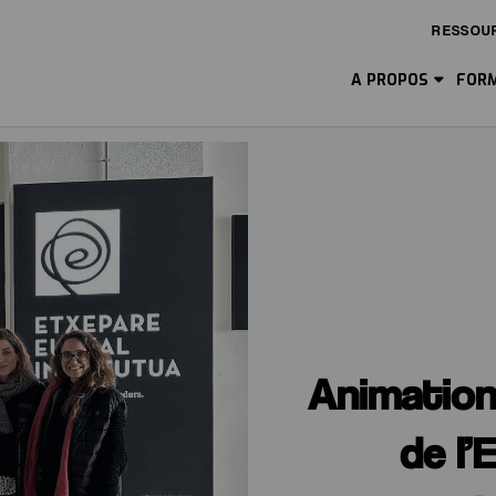
RESSOU
Main
Menu
A PROPOS
FORM
ES
Animation 
de l’