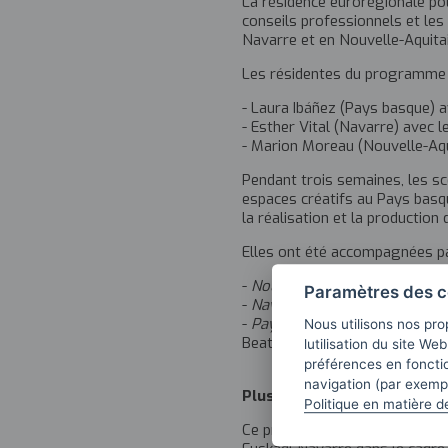
La résidence eurorégionale po
conseils professionnels et les
Navarre et en Nouvelle-Aquita
Les résidentes du programme e
- Laura Ibáñez (Pays basque) a
- Esther Vital (Navarre) avec 
- Marion Moreau (Nouvelle-Aquit
Pendant trois semaines, les s
espaces créatifs au Pays basque
la réalisation et la production
Elles ont été accompagnées pa
-
Nouvelle-Aquitaine
: Corto S
Paramètres des c
-
Navarre
: Amaia Merino, Marí
-
Pays basque
: Musikene, Zine
Nous utilisons nos pro
Beatriz Iso Soto
lutilisation du site We
préférences en fonctio
navigation (par exempl
Plus d’informations
Politique en matière d
Ce programme fait partie de l’