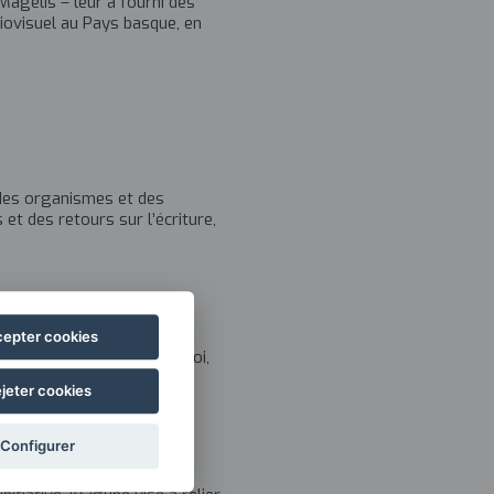
agelis – leur a fourni des
diovisuel au Pays basque, en
 des organismes et des
et des retours sur l’écriture,
epter cookies
tínez, Sonia Estévez, Gidoi,
jeter cookies
Configurer
égion Nouvelle-Aquitaine-