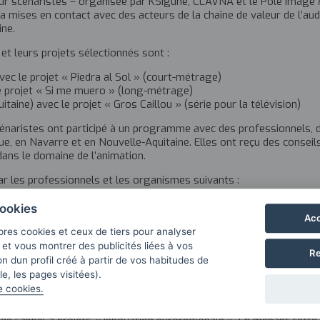
ur scénaristes – organisée par KSIgune, CLAVNA et le Pôle Image M
 a mises en contact avec des acteurs de la chaîne de valeur de l’au
ine.
t leurs projets sélectionnés sont :
vec le projet « Piedra al Sol » (court-métrage)
le projet « Si me muero » (long-métrage)
aine) avec le projet « Gros Caillou » (série pour la télévision)
cénaristes ont participé à un programme avec des professionnels,
, en Navarre et en Nouvelle-Aquitaine. Elles ont reçu des conseils 
 dans le domaine de l’animation.
r les professionnels et les organismes suivants :
tudio, Amélie Harrault, Camille Serceau, Superprod
ookies
a Manero, Estudio Ruido, Mikel Salas, Platipus et Wombat
Acc
uskadi, Sultana Films, Diego Hergueda, Garbiñe Ortega, Shandra Mar
pres cookies et ceux de tiers pour analyser
b et vous montrer des publicités liées à vos
Re
n dun profil créé à partir de vos habitudes de
e, les pages visitées).
e cookies.
Euroregional Green Audiovisual Hub
et a été co-financé par l’euror