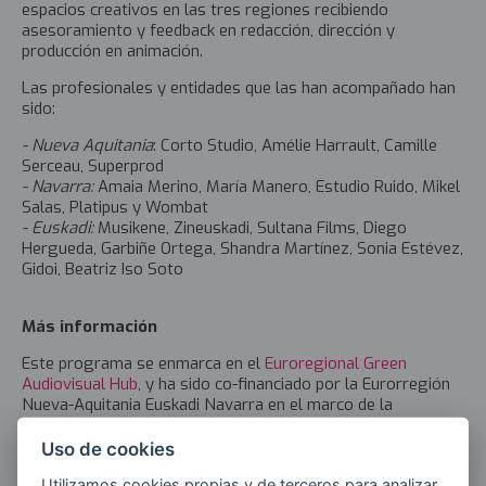
espacios creativos en las tres regiones recibiendo
asesoramiento y feedback en redacción, dirección y
producción en animación.
Las profesionales y entidades que las han acompañado han
sido:
- Nueva Aquitania
: Corto Studio, Amélie Harrault, Camille
Serceau, Superprod
- Navarra:
Amaia Merino, María Manero, Estudio Ruido, Mikel
Salas, Platipus y Wombat
- Euskadi:
Musikene, Zineuskadi, Sultana Films, Diego
Hergueda, Garbiñe Ortega, Shandra Martínez, Sonia Estévez,
Gidoi, Beatriz Iso Soto
Más información
Este programa se enmarca en el
Euroregional Green
Audiovisual Hub
, y ha sido co-financiado por la Eurorregión
Nueva-Aquitania Euskadi Navarra en el marco de la
convocatoria de proyectos “Innovación Eurorregional”.
Liderando esta iniciativa, KSIgune busca conectar toda la
Uso de cookies
cadena de valor del audiovisual, y favorecer la formación, la
Utilizamos cookies propias y de terceros para analizar