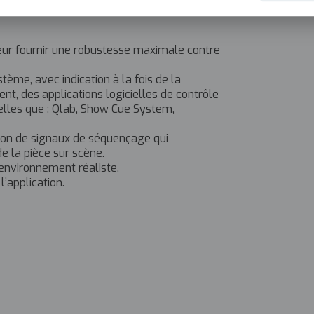
leur fournir une robustesse maximale contre
ème, avec indication à la fois de la
ent, des applications logicielles de contrôle
telles que : Qlab, Show Cue System,
ion de signaux de séquençage qui
 la pièce sur scène.
environnement réaliste.
l’application.