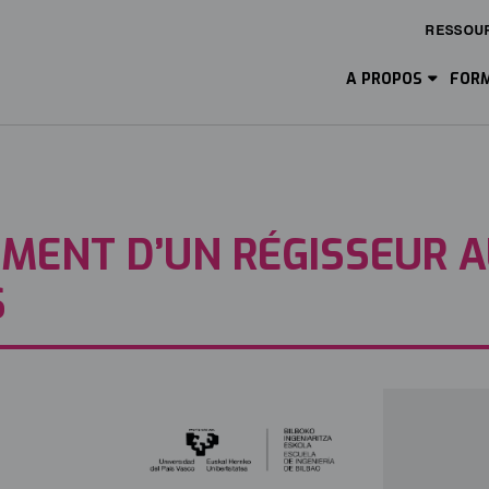
RESSOU
Main
Menu
A PROPOS
FORM
ES
EMENT D’UN RÉGISSEUR 
S
Image